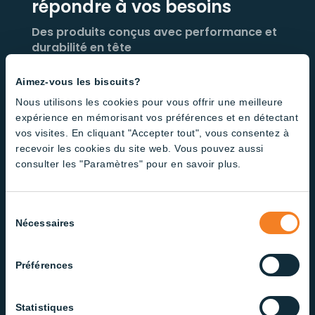
répondre à vos besoins
Des produits conçus avec performance et
durabilité en tête
Aimez-vous les biscuits?
Nous utilisons les cookies pour vous offrir une meilleure
expérience en mémorisant vos préférences et en détectant
vos visites. En cliquant "Accepter tout", vous consentez à
recevoir les cookies du site web. Vous pouvez aussi
Technologie Stardim
consulter les "Paramètres" pour en savoir plus.
Régulation de 0,2 % à 100 %
Simulation du lever et du coucher du soleil
Sélection
Nécessaires
du
consentement
Préférences
Statistiques