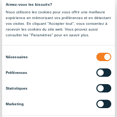
Aimez-vous les biscuits?
AWC – Tubes Haute
High Bay 67 –
Nous utilisons les cookies pour vous offrir une meilleure
luminosité (6x20W)
Plaquettes au DEL
expérience en mémorisant vos préférences et en détectant
– 8′
(2x46W)
vos visites. En cliquant "Accepter tout", vous consentez à
recevoir les cookies du site web. Vous pouvez aussi
consulter les "Paramètres" pour en savoir plus.
Sélection
Nécessaires
du
consentement
Préférences
High Bay 67 –
High Bay 67 –
Statistiques
Plaquettes au DEL
Plaquettes au DEL
(3x46W)
(4x46W)
Marketing