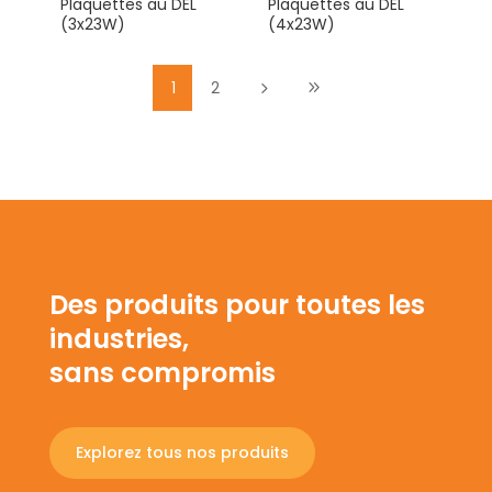
Plaquettes au DEL
Plaquettes au DEL
(3x23W)
(4x23W)
1
2
5
9
Des produits pour toutes les
industries,
sans compromis
Explorez tous nos produits