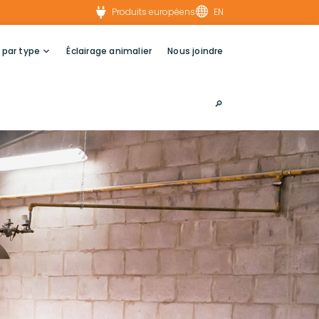


Produits européens
EN
 par type
Éclairage animalier
Nous joindre
🔎︎