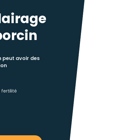
lairage
porcin
n peut avoir des
ion
ertilité