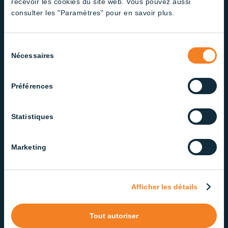
qualité conçus pour
recevoir les cookies du site web. Vous pouvez aussi
consulter les "Paramètres" pour en savoir plus.
répondre à vos besoins
Des produits conçus avec performance et
Sélection
durabilité en tête
Nécessaires
du
consentement
Préférences
Statistiques
Technologie Stardim
Marketing
Régulation de 0,2 % à 100 %
Simulation du lever et du coucher du soleil
Afficher les détails
Tout autoriser