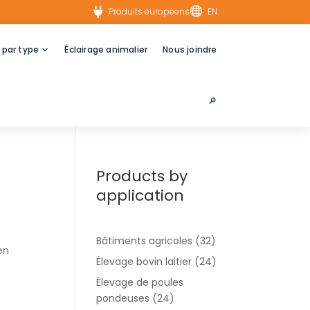


Produits européens
EN
 par type
Éclairage animalier
Nous joindre
🔎︎
Products by
application
Bâtiments agricoles
(32)
en
Élevage bovin laitier
(24)
Élevage de poules
pondeuses
(24)