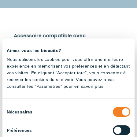
Accessoire compatible avec
Aimez-vous les biscuits?
Nous utilisons les cookies pour vous offrir une meilleure
expérience en mémorisant vos préférences et en détectant
vos visites. En cliquant "Accepter tout", vous consentez à
recevoir les cookies du site web. Vous pouvez aussi
Tube
Tube
48V –
48V –
consulter les "Paramètres" pour en savoir plus.
3000K
Rouge
et blanc
Sélection
Nécessaires
du
consentement
Préférences