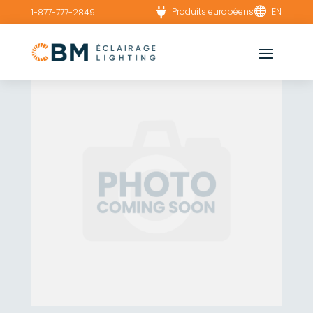


Produits européens
EN
1-877-777-2849