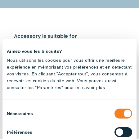
Accessory is suitable for
Aimez-vous les biscuits?
Nous utilisons les cookies pour vous offrir une meilleure
expérience en mémorisant vos préférences et en détectant
vos visites. En cliquant "Accepter tout", vous consentez à
recevoir les cookies du site web. Vous pouvez aussi
48V
48V
Tube –
Tube –
consulter les "Paramètres" pour en savoir plus.
3000K
Red and
White
Sélection
Nécessaires
du
consentement
Préférences