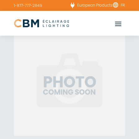


European Products
FR
1-877-777-2849