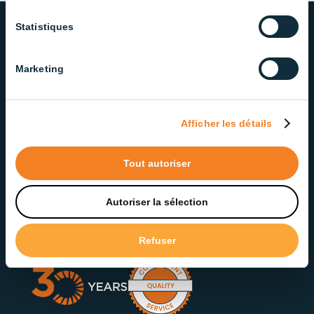
Statistiques
OUR COMMITMENT TO QUALITY
Marketing
AND SERVICE
We take pride in delivering lighting solutions that
Afficher les détails
meet the highest standards of quality and
reliability. Our dedicated team ensures exceptional
service at every step.
Tout autoriser
Autoriser la sélection
Contact our Support Team
Refuser