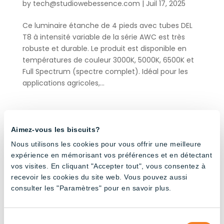
by
tech@studiowebessence.com
|
Juil 17, 2025
Ce luminaire étanche de 4 pieds avec tubes DEL
T8 à intensité variable de la série AWC est très
robuste et durable. Le produit est disponible en
températures de couleur 3000K, 5000K, 6500K et
Full Spectrum (spectre complet). Idéal pour les
applications agricoles,...
« Older Entries
Aimez-vous les biscuits?
Products by application
Nous utilisons les cookies pour vous offrir une meilleure
expérience en mémorisant vos préférences et en détectant
vos visites. En cliquant "Accepter tout", vous consentez à
Bâtiments agricoles
(32)
recevoir les cookies du site web. Vous pouvez aussi
Élevage bovin laitier
(24)
consulter les "Paramètres" pour en savoir plus.
Élevage de poules pondeuses
(24)
Élevage de poulets de chair
(20)
Sélection