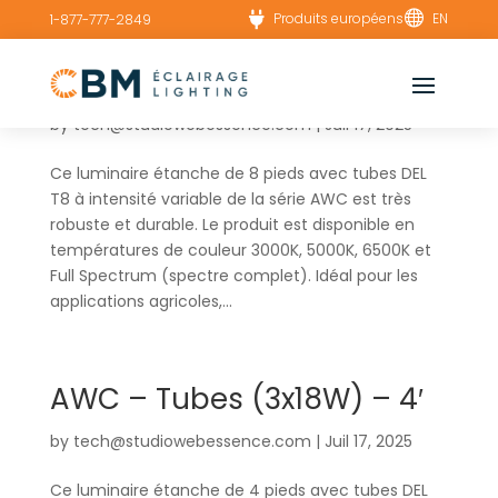


Produits européens
EN
1-877-777-2849
AWC – Tubes (6x18W) – 8′
by
tech@studiowebessence.com
|
Juil 17, 2025
Ce luminaire étanche de 8 pieds avec tubes DEL
T8 à intensité variable de la série AWC est très
robuste et durable. Le produit est disponible en
températures de couleur 3000K, 5000K, 6500K et
Full Spectrum (spectre complet). Idéal pour les
applications agricoles,...
AWC – Tubes (3x18W) – 4′
by
tech@studiowebessence.com
|
Juil 17, 2025
Ce luminaire étanche de 4 pieds avec tubes DEL