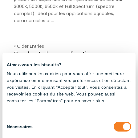
3000K, 5000K, 6500K et Full Spectrum (spectre
complet). Idéal pour les applications agricoles,
commerciales et...
« Older Entries
Products by application
Aimez-vous les biscuits?
Nous utilisons les cookies pour vous offrir une meilleure
Bâtiments agricoles
(32)
expérience en mémorisant vos préférences et en détectant
Élevage bovin laitier
(24)
vos visites. En cliquant "Accepter tout", vous consentez à
Élevage de poules pondeuses
(24)
recevoir les cookies du site web. Vous pouvez aussi
consulter les "Paramètres" pour en savoir plus.
Élevage de poulets de chair
(20)
Élevage porcin
(23)
Industriel
(37)
Sélection
Nécessaires
du
Turkey Farming
(4)
consentement