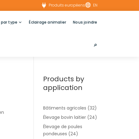


Produits européens
EN
 par type
Éclairage animalier
Nous joindre
🔎︎
Products by
application
Bâtiments agricoles
(32)
en
Élevage bovin laitier
(24)
Élevage de poules
pondeuses
(24)