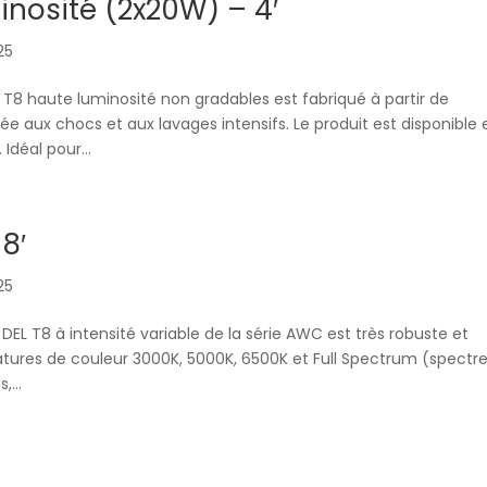
nosité (2x20W) – 4′
025
T8 haute luminosité non gradables est fabriqué à partir de
e aux chocs et aux lavages intensifs. Le produit est disponible 
déal pour...
8′
025
EL T8 à intensité variable de la série AWC est très robuste et
ratures de couleur 3000K, 5000K, 6500K et Full Spectrum (spectr
,...