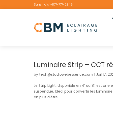
Sans frais 1-877-777-2849
Luminaire Strip – CCT r
by
tech@studiowebessence.com
|
Juil 17, 2
Le Strip Light, disponible en 4′ ou 8′, est une
suspendue. Idéal pour convertir les luminair
en plus d’être...