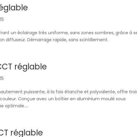
églable
025
ffrant un éclairage très uniforme, sans zones sombres, grâce à s
on diffuseur. Démarrage rapide, sans scintillement.
CT réglable
025
hautement puissante, à la fois étanche et polyvalente, offre troi
 couleur. Conçue avec un boîtier en aluminium moulé sous
e optimale....
CT réglable