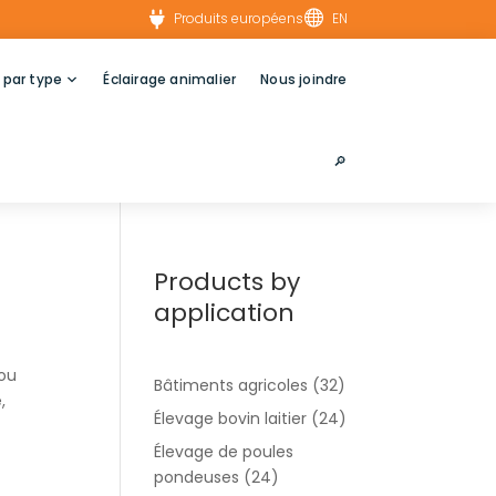


Produits européens
EN
 par type
Éclairage animalier
Nous joindre
🔎︎
Products by
application
 ou
Bâtiments agricoles
(32)
,
Élevage bovin laitier
(24)
Élevage de poules
pondeuses
(24)