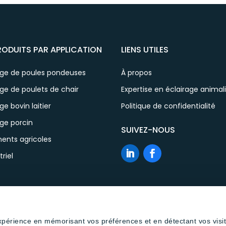
RODUITS PAR APPLICATION
LIENS UTILES
age de poules pondeuses
À propos
ge de poulets de chair
Expertise en éclairage animal
ge bovin laitier
Politique de confidentialité
ge porcin
SUIVEZ-NOUS
ents agricoles
triel
expérience en mémorisant vos préférences et en détectant vos visi