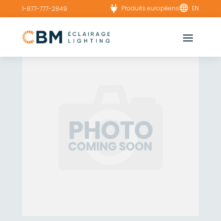


Produits européens
EN
1-877-777-2849