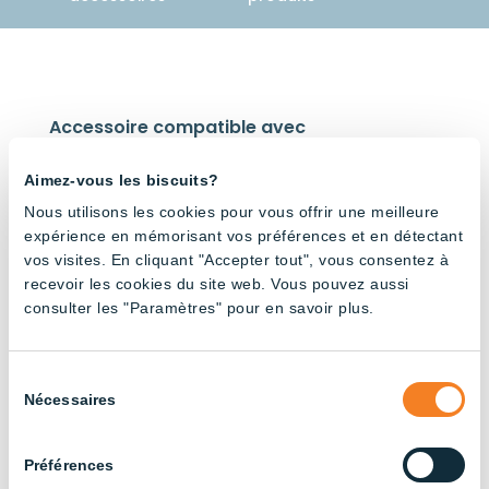
Accessoire compatible avec
Aimez-vous les biscuits?
Nous utilisons les cookies pour vous offrir une meilleure
expérience en mémorisant vos préférences et en détectant
vos visites. En cliquant "Accepter tout", vous consentez à
recevoir les cookies du site web. Vous pouvez aussi
Tube
Tube
48V –
48V –
consulter les "Paramètres" pour en savoir plus.
3000K
Rouge
et blanc
Sélection
Nécessaires
du
consentement
Préférences