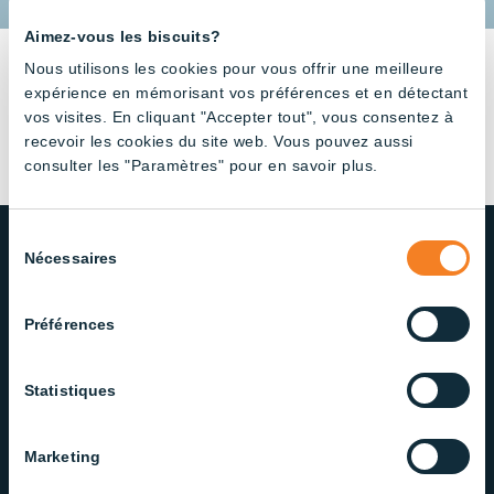
Aimez-vous les biscuits?
Nous utilisons les cookies pour vous offrir une meilleure
expérience en mémorisant vos préférences et en détectant
vos visites. En cliquant "Accepter tout", vous consentez à
recevoir les cookies du site web. Vous pouvez aussi
consulter les "Paramètres" pour en savoir plus.
Sélection
Nécessaires
du
consentement
NOTRE ENGAGEMENT ENVERS
LA QUALITÉ ET LE SERVICE
Préférences
Fière d’offrir des solutions d’éclairage fiables et de
Statistiques
qualité, notre équipe dévouée veille à offrir un
service exceptionnel à chaque étape.
Marketing