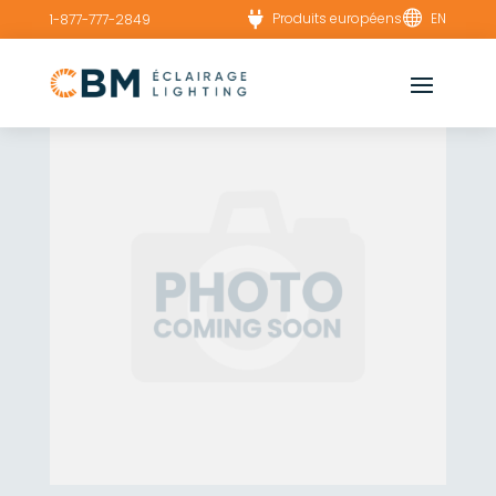


Produits européens
EN
1-877-777-2849