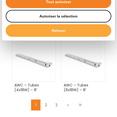
Tout autoriser
Autoriser la sélection
AWC – Power
AWC – Tubes
board(4x46W) 8′
(3x18W) – 4′
Refuser
AWC – Tubes
AWC – Tubes
(4x18W) – 8′
(6x18W) – 8′
1
2
3
5
9