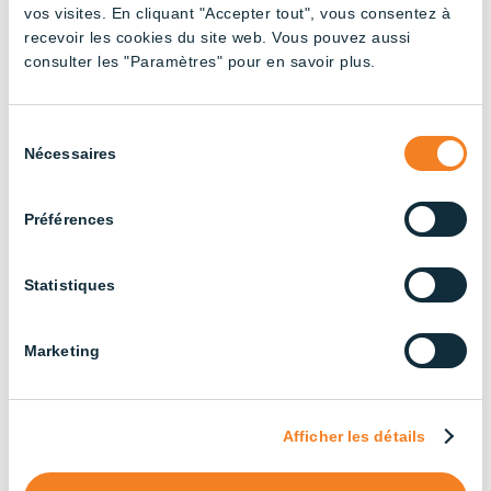
Tubes (6x20W) – 8′
board(1x46W) – 4′
vos visites. En cliquant "Accepter tout", vous consentez à
recevoir les cookies du site web. Vous pouvez aussi
consulter les "Paramètres" pour en savoir plus.
Sélection
Nécessaires
du
consentement
Préférences
AWC – Power
AWC – Power
Statistiques
board(2x46W) – 4′
board(2x46W) – 8′
Marketing
Afficher les détails