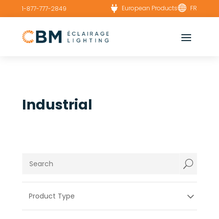


European Products
FR
1-877-777-2849
Industrial
U
Product Type