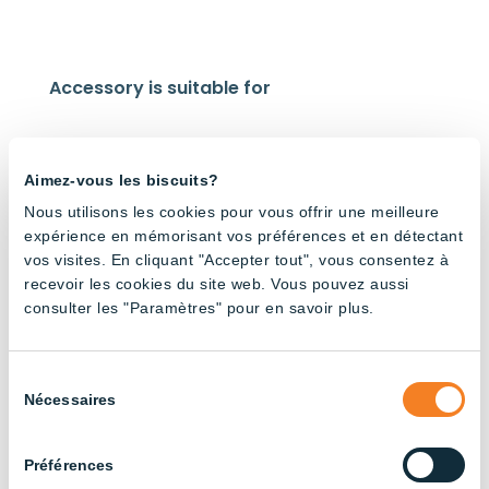
Accessory is suitable for
Aimez-vous les biscuits?
Nous utilisons les cookies pour vous offrir une meilleure
expérience en mémorisant vos préférences et en détectant
WP –
WP –
WP –
vos visites. En cliquant "Accepter tout", vous consentez à
High
High
Tubes
recevoir les cookies du site web. Vous pouvez aussi
Lumen
Lumen
(1x18W)
Tubes
Tubes
consulter les "Paramètres" pour en savoir plus.
(3x20W
(2x20W
)
)
Sélection
Nécessaires
du
consentement
Préférences