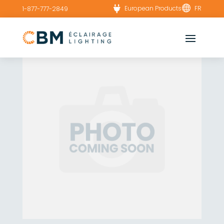


European Products
FR
1-877-777-2849