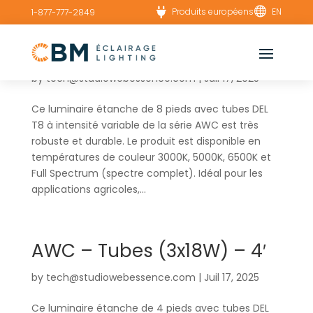


Produits européens
EN
1-877-777-2849
AWC – Tubes (6x18W) – 8′
by
tech@studiowebessence.com
|
Juil 17, 2025
Ce luminaire étanche de 8 pieds avec tubes DEL
T8 à intensité variable de la série AWC est très
robuste et durable. Le produit est disponible en
températures de couleur 3000K, 5000K, 6500K et
Full Spectrum (spectre complet). Idéal pour les
applications agricoles,...
AWC – Tubes (3x18W) – 4′
by
tech@studiowebessence.com
|
Juil 17, 2025
Ce luminaire étanche de 4 pieds avec tubes DEL