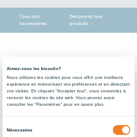
Tous nos
Découvrez nos
accessoires
produits
Accessoire compatible avec
Aimez-vous les biscuits?
Nous utilisons les cookies pour vous offrir une meilleure
expérience en mémorisant vos préférences et en détectant
vos visites. En cliquant "Accepter tout", vous consentez à
recevoir les cookies du site web. Vous pouvez aussi
consulter les "Paramètres" pour en savoir plus.
Tube V-
Tube V-
Tube V-
Shape
Shape
Shape
pour
pour
pour
volière
volière
volière
Sélection
– Rouge
– 3000K
–
Nécessaires
du
et blanc
Ambre