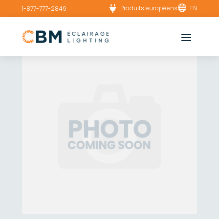


Produits européens
EN
1-877-777-2849