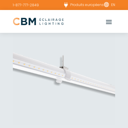


Produits européens
EN
1-877-777-2849