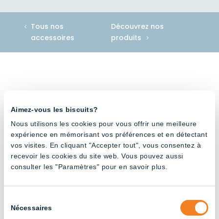
Tous nos
Découvrez nos
accessoires
produits
Accessoire compatible avec
Aimez-vous les biscuits?
Nous utilisons les cookies pour vous offrir une meilleure
expérience en mémorisant vos préférences et en détectant
vos visites. En cliquant "Accepter tout", vous consentez à
recevoir les cookies du site web. Vous pouvez aussi
consulter les "Paramètres" pour en savoir plus.
Tube V-
Tube V-
Tube V-
Shape
Shape
Shape
pour
pour
pour
volière
volière
volière
Sélection
– Rouge
– 3000K
–
Nécessaires
du
et blanc
Ambre