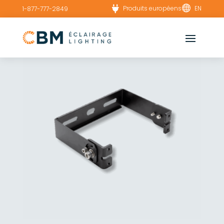


Produits européens
EN
1-877-777-2849