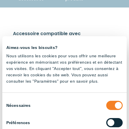
Accessoire compatible avec
Aimez-vous les biscuits?
Nous utilisons les cookies pour vous offrir une meilleure
expérience en mémorisant vos préférences et en détectant
vos visites. En cliquant "Accepter tout", vous consentez à
recevoir les cookies du site web. Vous pouvez aussi
High
High
High
Bay
Bay
Bay
consulter les "Paramètres" pour en savoir plus.
rond
rond
rond
100W
150W
200W
Sélection
Nécessaires
du
consentement
Préférences