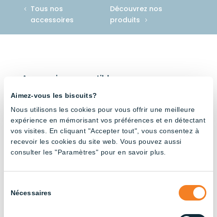
Tous nos
Découvrez nos
accessoires
produits
Accessoire compatible avec
Aimez-vous les biscuits?
Nous utilisons les cookies pour vous offrir une meilleure
expérience en mémorisant vos préférences et en détectant
vos visites. En cliquant "Accepter tout", vous consentez à
recevoir les cookies du site web. Vous pouvez aussi
Tube
Tube V-
Tube V-
Tube V-
Tube V-
Tube V-
consulter les "Paramètres" pour en savoir plus.
non
Shape –
Shape –
Shape –
Shape –
Shape –
gradabl
Full
6500K
4000K
Rouge
3000K
e –
Spectru
et blanc
Sélection
6500K
m
Nécessaires
du
consentement