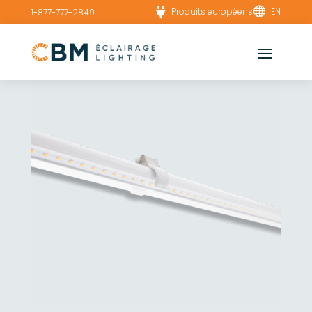


Produits européens
EN
1-877-777-2849