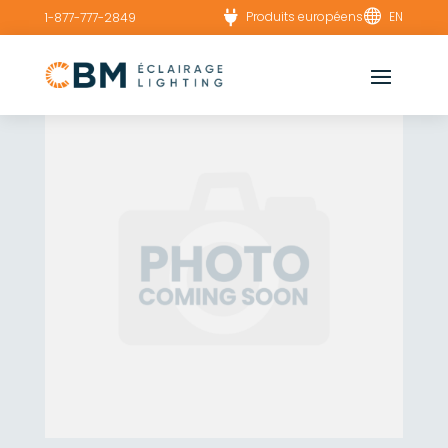


Produits européens
EN
1-877-777-2849