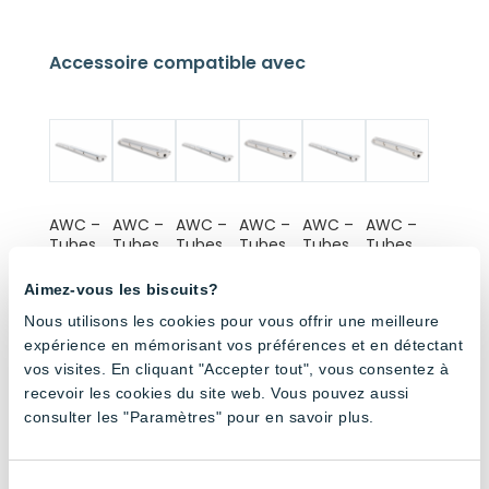
Accessoire compatible avec
AWC –
AWC –
AWC –
AWC –
AWC –
AWC –
Tubes
Tubes
Tubes
Tubes
Tubes
Tubes
Haute
Haute
Haute
Haute
(6x18W)
Haute
luminosi
luminosi
luminosi
luminosi
– 8′
luminosi
Aimez-vous les biscuits?
té
té
té
té
té
Nous utilisons les cookies pour vous offrir une meilleure
(6x20W
(3x20W
(4x20W
(2x20W
(1x20W)
) – 8′
) – 4′
) – 8′
) – 4′
– 4′
expérience en mémorisant vos préférences et en détectant
vos visites. En cliquant "Accepter tout", vous consentez à
recevoir les cookies du site web. Vous pouvez aussi
consulter les "Paramètres" pour en savoir plus.
Sélection