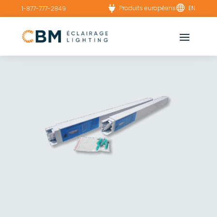


Produits européens
EN
1-877-777-2849