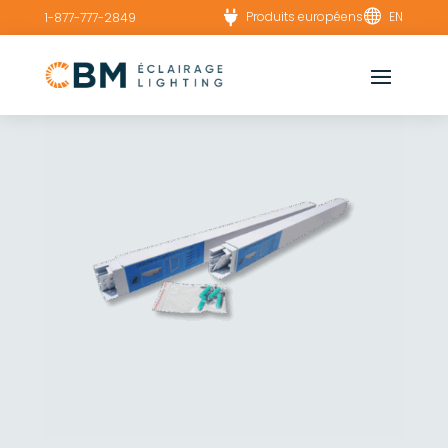


Produits européens
EN
1-877-777-2849