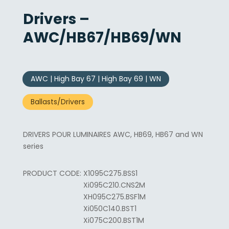
Drivers –
AWC/HB67/HB69/WN
AWC | High Bay 67 | High Bay 69 | WN
Ballasts/Drivers
DRIVERS POUR LUMINAIRES AWC, HB69, HB67 and WN
series
X1095C275.BSS1
Xi095C210.CNS2M
XH095C275.BSF1M
Xi050C140.BST1
Xi075C200.BST1M