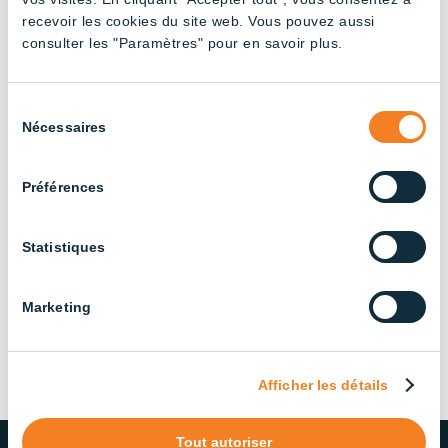
Haute
Haute
Haute
Haute
Haute
(6x18W)
recevoir les cookies du site web. Vous pouvez aussi
luminosi
luminosi
luminosi
luminosi
luminosi
– 8′
consulter les "Paramètres" pour en savoir plus.
té
té
té
té
té
(6x20W
(4x20W
(3x20W
(2x20W
(1x20W)
) – 8′
) – 8′
) – 4′
) – 4′
– 4′
Sélection
Nécessaires
du
consentement
Préférences
AWC –
AWC –
AWC –
AWC –
Statistiques
Tubes
Tubes
Tubes
Tubes
(4x18W)
(3x18W)
(2x18W)
(1x18W)
– 8′
– 4′
– 4′
– 4′
Marketing
Afficher les détails
Tout autoriser