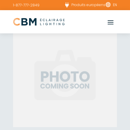


Produits européens
EN
1-877-777-2849