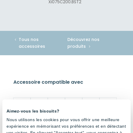
Xi075C200.BST2
Tous nos
Découvrez nos
accessoires
produits
Accessoire compatible avec
Aimez-vous les biscuits?
Nous utilisons les cookies pour vous offrir une meilleure
AWC –
AWC –
AWC –
AWC –
AWC –
AWC –
expérience en mémorisant vos préférences et en détectant
Tubes
Tubes
Tubes
Tubes
Tubes
Tubes
vos visites. En cliquant "Accepter tout", vous consentez à