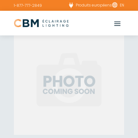


Produits européens
EN
1-877-777-2849