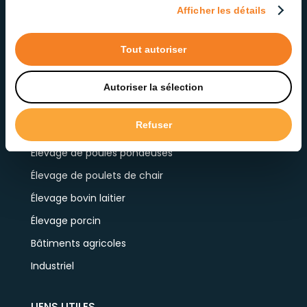
Afficher les détails
Tout autoriser
Autoriser la sélection
« >
PRODUITS PAR APPLICATION
Refuser
Élevage de poules pondeuses
Élevage de poulets de chair
Élevage bovin laitier
Élevage porcin
Bâtiments agricoles
Industriel
LIENS UTILES