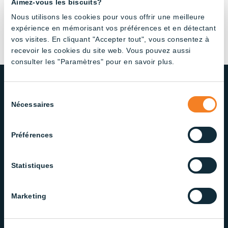
Aimez-vous les biscuits?
Nous utilisons les cookies pour vous offrir une meilleure
expérience en mémorisant vos préférences et en détectant
vos visites. En cliquant "Accepter tout", vous consentez à
recevoir les cookies du site web. Vous pouvez aussi
consulter les "Paramètres" pour en savoir plus.
Sélection
Nécessaires
du
NOTRE ENGAGEMENT ENVERS
LA QUALITÉ ET LE SERVICE
consentement
Préférences
Fière d’offrir des solutions d’éclairage fiables et de
qualité, notre équipe dévouée veille à offrir un
Statistiques
service exceptionnel à chaque étape.
Marketing
Contactez notre service à la clientèle