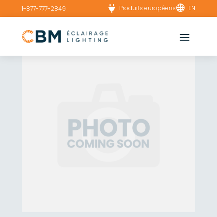


Produits européens
EN
1-877-777-2849