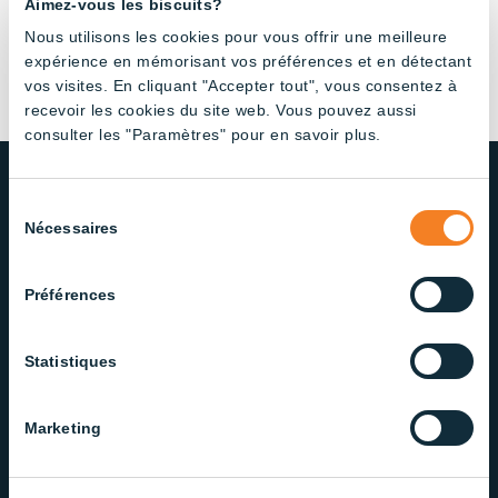
Aimez-vous les biscuits?
Nous utilisons les cookies pour vous offrir une meilleure
expérience en mémorisant vos préférences et en détectant
vos visites. En cliquant "Accepter tout", vous consentez à
recevoir les cookies du site web. Vous pouvez aussi
consulter les "Paramètres" pour en savoir plus.
Sélection
Nécessaires
du
NOTRE ENGAGEMENT ENVERS
LA QUALITÉ ET LE SERVICE
consentement
Préférences
Fière d’offrir des solutions d’éclairage fiables et de
qualité, notre équipe dévouée veille à offrir un
Statistiques
service exceptionnel à chaque étape.
Marketing
Contactez notre service à la clientèle