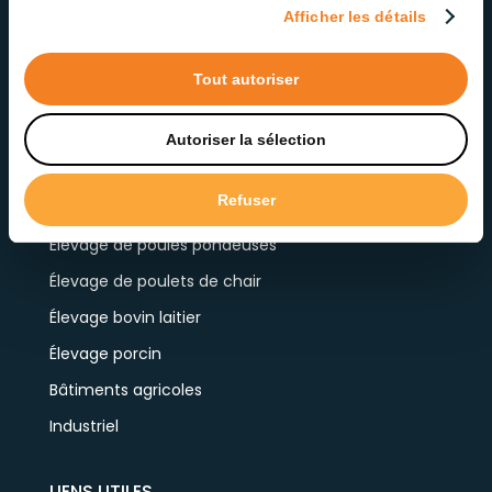
Afficher les détails
Tout autoriser
Autoriser la sélection
« >
PRODUITS PAR APPLICATION
Refuser
Élevage de poules pondeuses
Élevage de poulets de chair
Élevage bovin laitier
Élevage porcin
Bâtiments agricoles
Industriel
LIENS UTILES