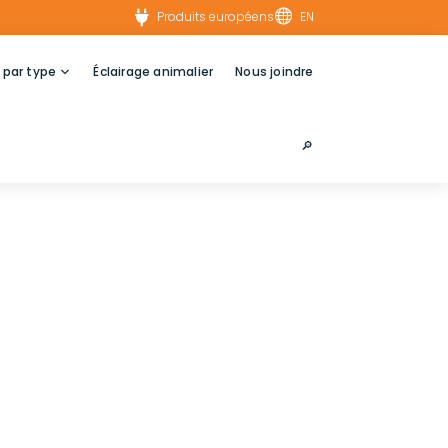


Produits européens
EN
 par type
Éclairage animalier
Nous joindre
🔎︎