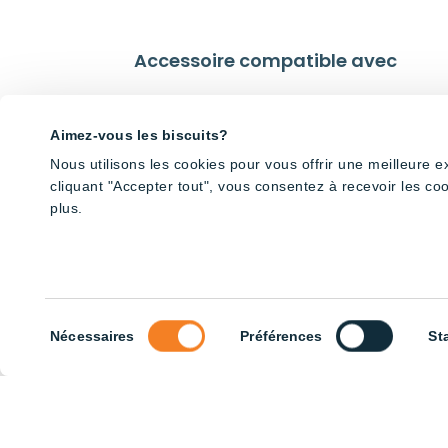
Accessoire compatible avec
Aimez-vous les biscuits?
Nous utilisons les cookies pour vous offrir une meilleure 
cliquant "Accepter tout", vous consentez à recevoir les co
plus.
Sélection
Nécessaires
Préférences
St
du
consentement
WN – Plaquettes au DEL (6x23W)