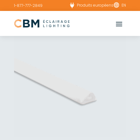


Produits européens
EN
1-877-777-2849