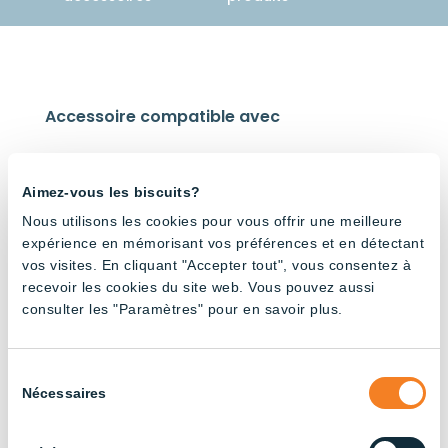
Accessoire compatible avec
Aimez-vous les biscuits?
Nous utilisons les cookies pour vous offrir une meilleure
expérience en mémorisant vos préférences et en détectant
AWC –
AWC –
vos visites. En cliquant "Accepter tout", vous consentez à
Tubes
Tubes
recevoir les cookies du site web. Vous pouvez aussi
Haute
(1x18W)
consulter les "Paramètres" pour en savoir plus.
luminosi
– 4′
té
(1x20W)
– 4′
Sélection
Nécessaires
du
consentement