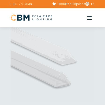


Produits européens
EN
1-877-777-2849