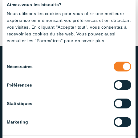
Aimez-vous les biscuits?
Nous utilisons les cookies pour vous offrir une meilleure
expérience en mémorisant vos préférences et en détectant
vos visites. En cliquant "Accepter tout", vous consentez à
recevoir les cookies du site web. Vous pouvez aussi
consulter les "Paramètres" pour en savoir plus.
Sélection
Nécessaires
du
NOTRE ENGAGEMENT ENVERS
consentement
LA QUALITÉ ET LE SERVICE
Préférences
Fière d’offrir des solutions d’éclairage fiables et de
qualité, notre équipe dévouée veille à offrir un
Statistiques
service exceptionnel à chaque étape.
Marketing
Contactez notre service à la clientèle