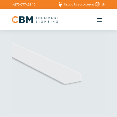


Produits européens
EN
1-877-777-2849