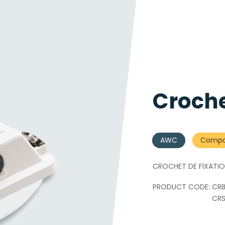
Croch
AWC
Compos
CROCHET DE FIXATIO
CRB
CRS