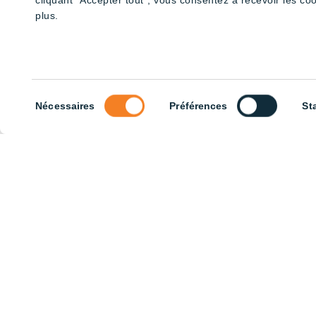
cliquant "Accepter tout", vous consentez à recevoir les co
AWC – Tubes Haute luminosité
AWC – Tub
(6x20W) – 8′
(3x20W) – 
plus.
Sélection
Nécessaires
Préférences
St
du
consentement
AWC – Tubes (6x18W) – 8′
AWC – Tub
(1x20W) – 