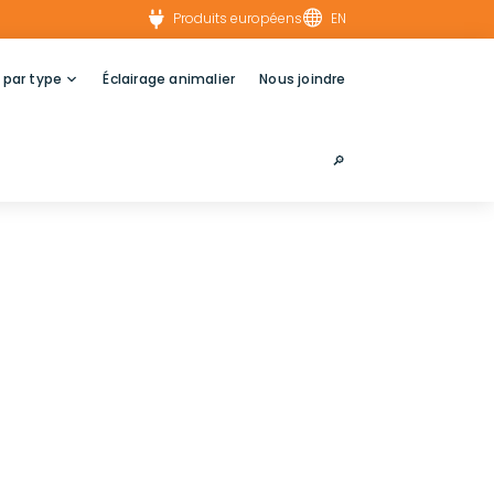


Produits européens
EN
 par type
Éclairage animalier
Nous joindre
🔎︎