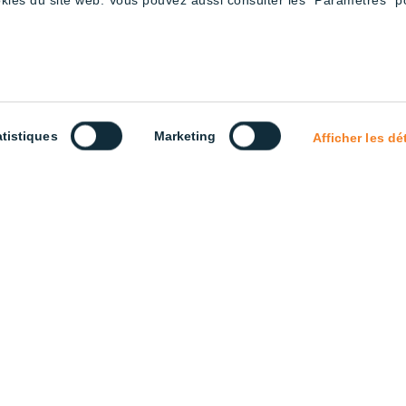
okies du site web. Vous pouvez aussi consulter les "Paramètres" p
es Haute luminosité
AWC – Tubes Haute luminosité
AWC – 
4′
(4x20W) – 8′
(2x20W
atistiques
Marketing
Afficher les dé
es Haute luminosité
AWC – Tubes (3x18W) – 4′
AWC – 
4′