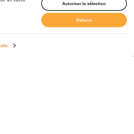
our en savoir
Tubes Haute luminosité
Autoriser la sélection
) – 4′
Refuser
tails
Tubes (4x18W) – 8′