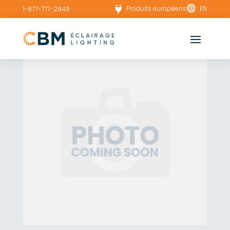


Produits européens
EN
1-877-777-2849