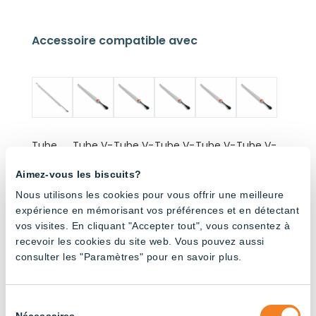
Accessoire compatible avec
Tube
Tube V-
Tube V-
Tube V-
Tube V-
Tube V-
non
Shape
Shape
Shape –
Shape –
Shape –
gradabl
pour
pour
Full
6500K
4000K
Aimez-vous les biscuits?
e –
volière
volière
Spectru
Nous utilisons les cookies pour vous offrir une meilleure
6500K
– 3000K
–
m
Ambre
expérience en mémorisant vos préférences et en détectant
vos visites. En cliquant "Accepter tout", vous consentez à
recevoir les cookies du site web. Vous pouvez aussi
consulter les "Paramètres" pour en savoir plus.
Sélection
Tube V-
Nécessaires