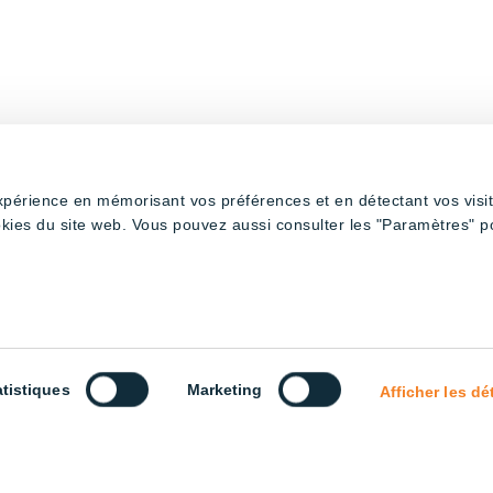
expérience en mémorisant vos préférences et en détectant vos visi
okies du site web. Vous pouvez aussi consulter les "Paramètres" p
atistiques
Marketing
Afficher les dé
ape – Rouge et blanc