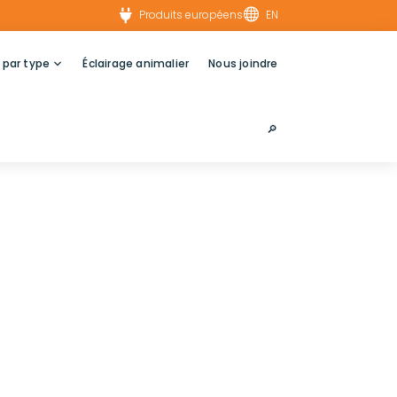


Produits européens
EN
 par type
Éclairage animalier
Nous joindre
🔎︎