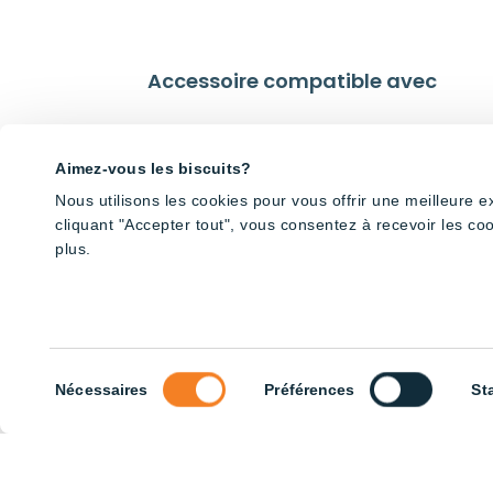
Accessoire compatible avec
Aimez-vous les biscuits?
Nous utilisons les cookies pour vous offrir une meilleure 
cliquant "Accepter tout", vous consentez à recevoir les co
plus.
Sélection
Nécessaires
Préférences
St
du
consentement
Tube V-Shape pour volière –
Tube V-Sh
Rouge et blanc