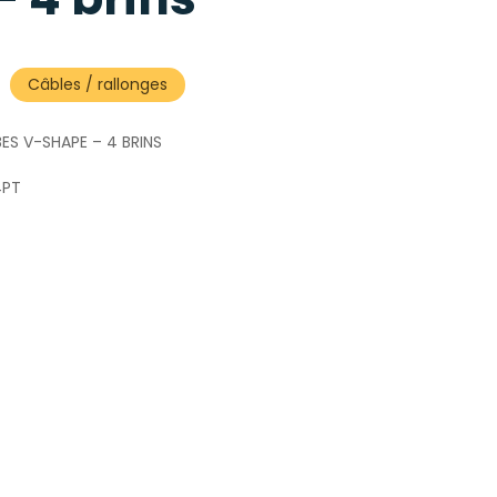
Câbles / rallonges
ES V-SHAPE – 4 BRINS
4PT