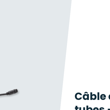
Câble 
tubes 