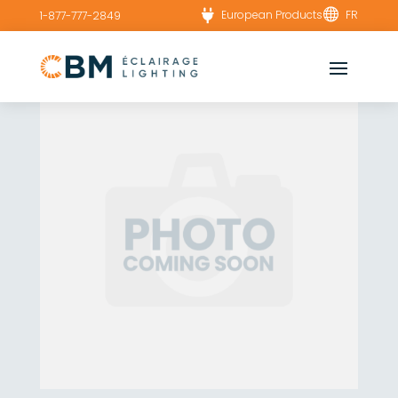


European Products
FR
1-877-777-2849