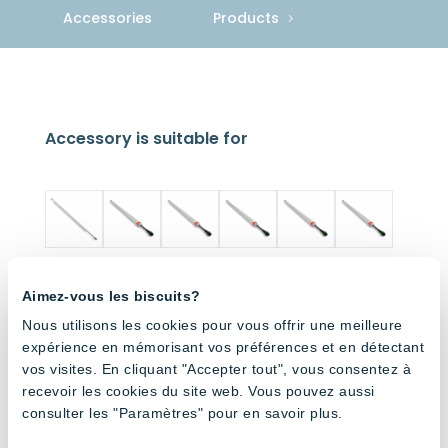
Accessories
Products
Accessory is suitable for
ON/OFF
Cage
Cage
V-
V-
V-
Aimez-vous les biscuits?
Tube –
system
system
Shape
Shape
Shape
6500K
V-
V-
Tube –
Tube –
Tube –
Nous utilisons les cookies pour vous offrir une meilleure
Shape
Shape
Full
6500K
4000K
expérience en mémorisant vos préférences et en détectant
Tube –
Tube –
Spectru
vos visites. En cliquant "Accepter tout", vous consentez à
3000K
Amber
m
recevoir les cookies du site web. Vous pouvez aussi
consulter les "Paramètres" pour en savoir plus.