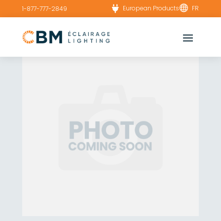


European Products
FR
1-877-777-2849