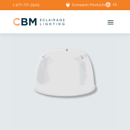


European Products
FR
1-877-777-2849