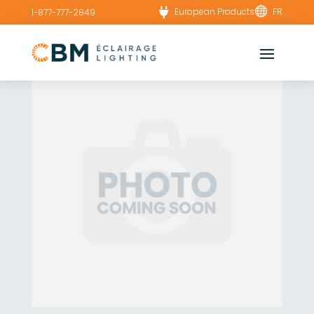


European Products
FR
1-877-777-2849