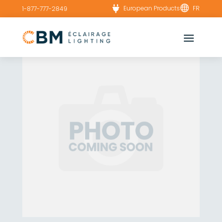


European Products
FR
1-877-777-2849