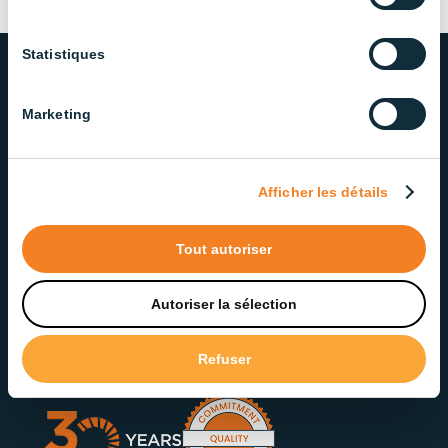
Statistiques
Marketing
OUR COMMITMENT TO QUALITY
AND SERVICE
We take pride in delivering lighting solutions that
Afficher les détails
meet the highest standards of quality and
reliability. Our dedicated team ensures exceptional
Tout autoriser
service at every step.
Autoriser la sélection
Contact our Support Team
Refuser