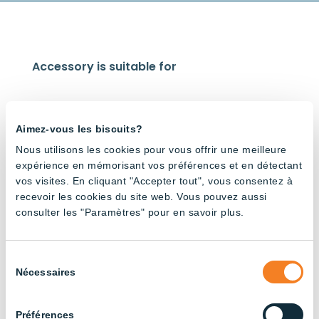
Accessory is suitable for
Aimez-vous les biscuits?
Nous utilisons les cookies pour vous offrir une meilleure
expérience en mémorisant vos préférences et en détectant
Cage
Cage
Cage
vos visites. En cliquant "Accepter tout", vous consentez à
system
system
system
recevoir les cookies du site web. Vous pouvez aussi
V-
V-
V-
Shape
Shape
Shape
consulter les "Paramètres" pour en savoir plus.
Tube –
Tube –
Tube –
Red and
3000K
Amber
White
Sélection
Nécessaires
du
consentement
Préférences