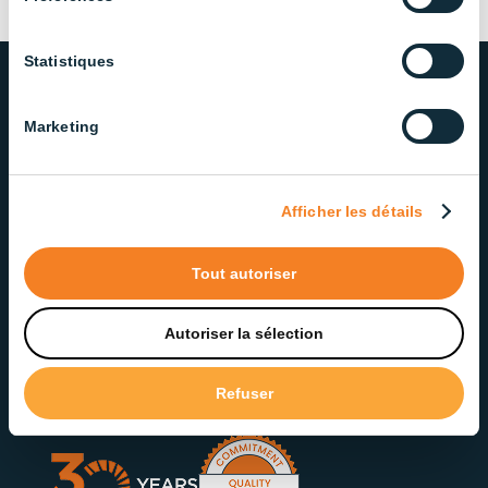
Statistiques
Marketing
OUR COMMITMENT TO QUALITY
AND SERVICE
We take pride in delivering lighting solutions that
Afficher les détails
meet the highest standards of quality and
reliability. Our dedicated team ensures exceptional
Tout autoriser
service at every step.
Autoriser la sélection
Contact our Support Team
Refuser