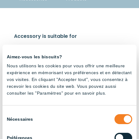
Accessory is suitable for
Aimez-vous les biscuits?
Nous utilisons les cookies pour vous offrir une meilleure
expérience en mémorisant vos préférences et en détectant
vos visites. En cliquant "Accepter tout", vous consentez à
ON/OFF
V-
V-
V-
V-
V-
recevoir les cookies du site web. Vous pouvez aussi
Tube –
Shape
Shape
Shape
Shape
Shape
6500K
Tube –
Tube –
Tube –
Tube –
Tube –
consulter les "Paramètres" pour en savoir plus.
Full
6500K
4000K
Red and
3000K
Spectru
White
m
Sélection
Nécessaires
du
consentement
Préférences