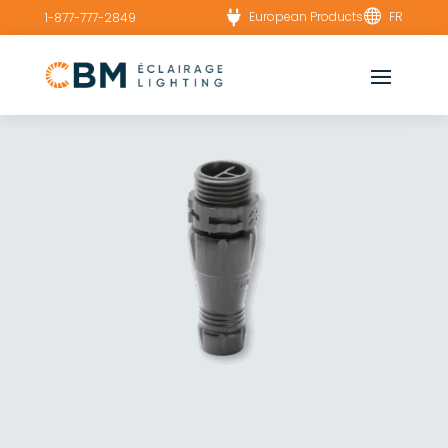


European Products
FR
1-877-777-2849