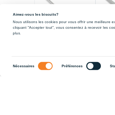
Aimez-vous les biscuits?
Nous utilisons les cookies pour vous offrir une meilleure 
cliquant "Accepter tout", vous consentez à recevoir les co
plus.
ON/OFF Tube – 6500K
Cage syst
3000K
Sélection
Nécessaires
Préférences
St
du
consentement