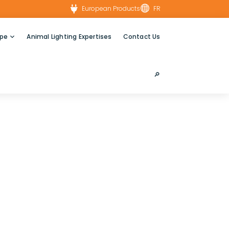


European Products
FR
ype
Animal Lighting Expertises
Contact Us
🔎︎