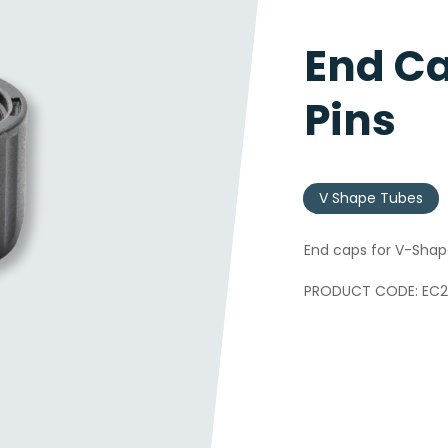
End Ca
Pins
V Shape Tubes
End caps for V-Shap
EC2