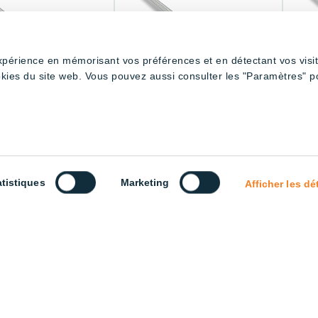
expérience en mémorisant vos préférences et en détectant vos visi
okies du site web. Vous pouvez aussi consulter les "Paramètres" p
em V-Shape Tube –
Cage system V-Shape Tube –
V-Shap
Amber
atistiques
Marketing
Afficher les dé