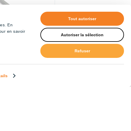
Tout autoriser
tes. En
our en savoir
Autoriser la sélection
Refuser
e Tube – Full Spectrum
tails